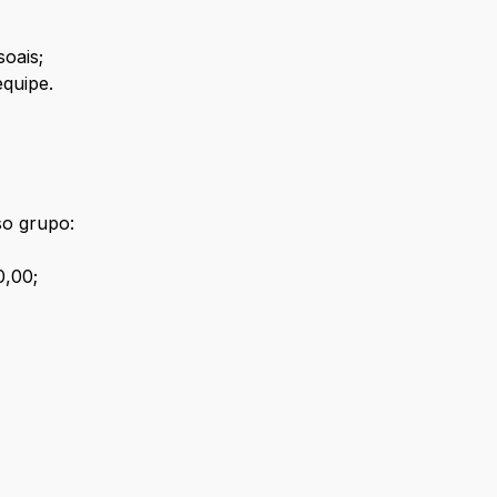
soais;
equipe.
so grupo:
0,00;